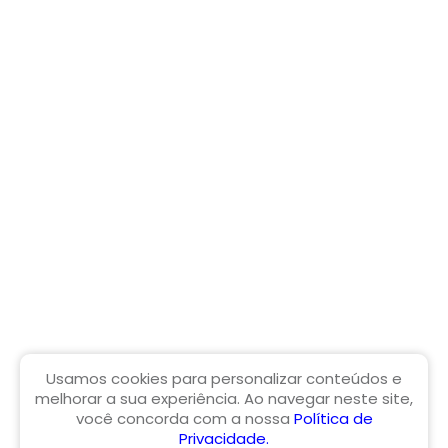
SAIBA MAIS
Av. Prefeito Newton Reis, 1834 - Jd. Niagara II 14680-
000 - Jardinópolis - SP
(16) 3190-1290
Usamos cookies para personalizar conteúdos e
melhorar a sua experiência. Ao navegar neste site,
você concorda com a nossa
Política de
Privacidade.